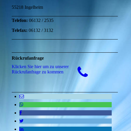
55218 Ingelheim
Telefon:
06132 / 2535
Telefax:
06132 / 3132
Rückrufanfrage
Klicken Sie hier um zu unserer
Rückrufanfrage zu kommen