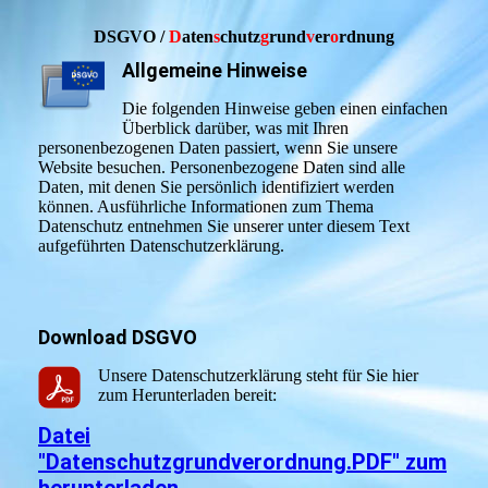
DSGVO /
D
aten
s
chutz
g
rund
v
er
o
rdnung
Allgemeine Hinweise
Die folgenden Hinweise geben einen einfachen
Überblick darüber, was mit Ihren
personenbezogenen Daten passiert, wenn Sie unsere
Website besuchen. Personenbezogene Daten sind alle
Daten, mit denen Sie persönlich identifiziert werden
können. Ausführliche Informationen zum Thema
Datenschutz entnehmen Sie unserer unter diesem Text
aufgeführten Datenschutzerklärung.
Download DSGVO
Unsere Datenschutzerklärung steht für Sie hier
zum Herunterladen bereit:
Datei
"Datenschutzgrundverordnung.PDF" zum
herunterladen.