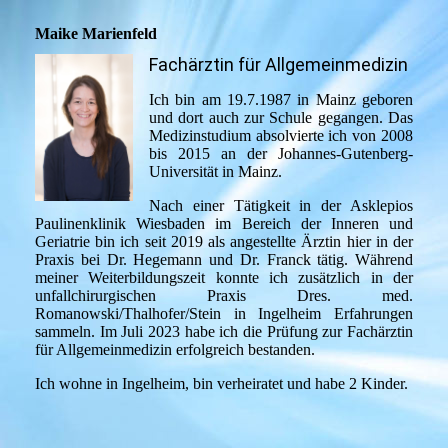
Maike Marienfeld
Fachärztin für Allgemeinmedizin
Ich bin am 19.7.1987 in Mainz geboren
und dort auch zur Schule gegangen. Das
Medizinstudium absolvierte ich von 2008
bis 2015 an der Johannes-Gutenberg-
Universität in Mainz.
Nach einer Tätigkeit in der Asklepios
Paulinenklinik Wiesbaden im Bereich der Inneren und
Geriatrie bin ich seit 2019 als angestellte Ärztin hier in der
Praxis bei Dr. Hegemann und Dr. Franck tätig. Während
meiner Weiterbildungszeit konnte ich zusätzlich in der
unfallchirurgischen Praxis Dres. med.
Romanowski/Thalhofer/Stein in Ingelheim Erfahrungen
sammeln. Im Juli 2023 habe ich die Prüfung zur Fachärztin
für Allgemeinmedizin erfolgreich bestanden.
Ich wohne in Ingelheim, bin verheiratet und habe 2 Kinder.