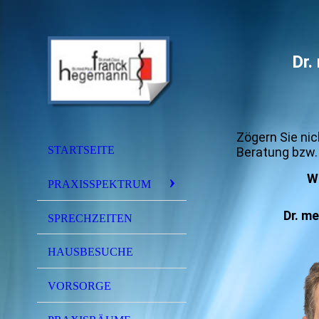
Dr.
Zögern Sie nic
STARTSEITE
Beratung bzw. 
Wi
PRAXISSPEKTRUM
Dr. m
SPRECHZEITEN
HAUSBESUCHE
VORSORGE