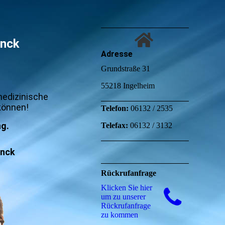
anck
Adresse
Grundstraße 31
55218 Ingelheim
 medizinische
können!
Telefon:
06132 / 2535
ng.
Telefax:
06132 / 3132
anck
Rückrufanfrage
Klicken Sie hier
um zu unserer
Rückrufanfrage
zu kommen