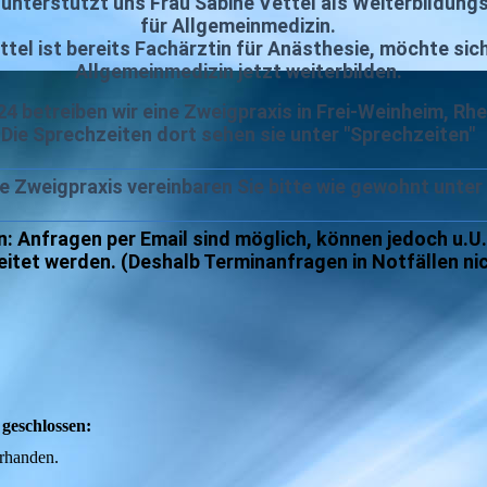
5 unterstützt uns Frau Sabine Vettel als Weiterbildung
für Allgemeinmedizin.
ttel ist bereits Fachärztin für Anästhesie, möchte sich
Allgemeinmedizin jetzt weiterbilden.
24 betreiben wir eine Zweigpraxis in Frei-Weinheim, Rhe
Die Sprechzeiten dort sehen sie unter "Sprechzeiten"
ie Zweigpraxis vereinbaren Sie bitte wie gewohnt unter
n: Anfragen per Email sind möglich, können jedoch u.U.
eitet werden. (Deshalb Terminanfragen in Notfällen nic
 geschlossen:
rhanden.