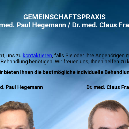
GEMEINSCHAFTSPRAXIS
 med. Paul Hegemann / Dr. med. Claus Fr
ht, uns zu
kontaktieren
, falls Sie oder Ihre Angehörigen
Behandlung benötigen. Wir freuen uns, Ihnen helfen zu 
r bieten Ihnen die bestmögliche individuelle Behandlu
ed. Paul Hegemann
Dr. med. Claus Fr