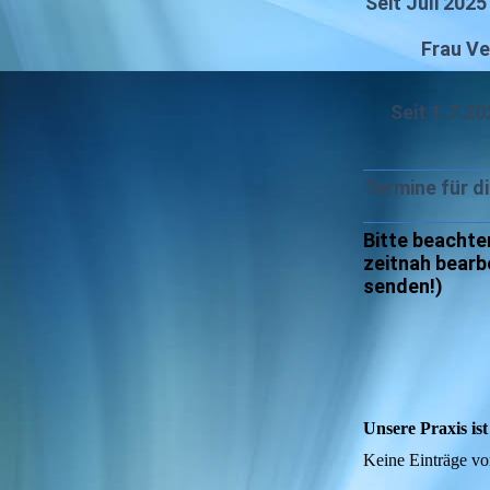
Seit Juli 202
Frau Ve
Seit 1.7.20
Termine für d
Bitte beachte
zeitnah bearb
senden!)
Unsere Praxis ist
Keine Einträge vo