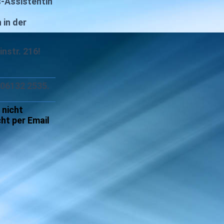
s-Assistentin
 in der
instr. 216!
 06132 2535.
 nicht
ht per Email